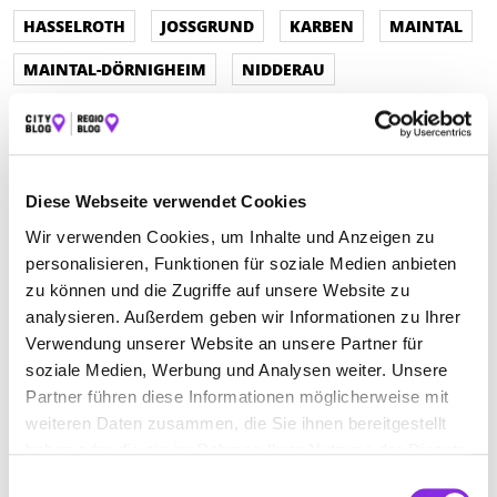
HASSELROTH
JOSSGRUND
KARBEN
MAINTAL
MAINTAL-DÖRNIGHEIM
NIDDERAU
NIDDERAU-HELDENBERGEN
NIEDERDORFELDEN
SCHÖNECK
WÄCHTERSBACH
Diese Webseite verwendet Cookies
Wir verwenden Cookies, um Inhalte und Anzeigen zu
POSTCARRÉ APOTHEKE
personalisieren, Funktionen für soziale Medien anbieten
zu können und die Zugriffe auf unsere Website zu
Am Steinheimer Tor 5
| 63450 Hanau DE
analysieren. Außerdem geben wir Informationen zu Ihrer
+4961815075000
Verwendung unserer Website an unsere Partner für
soziale Medien, Werbung und Analysen weiter. Unsere
www.postcarre-apotheke.de
Partner führen diese Informationen möglicherweise mit
weiteren Daten zusammen, die Sie ihnen bereitgestellt
haben oder die sie im Rahmen Ihrer Nutzung der Dienste
gesammelt haben.
Einwilligungsauswahl