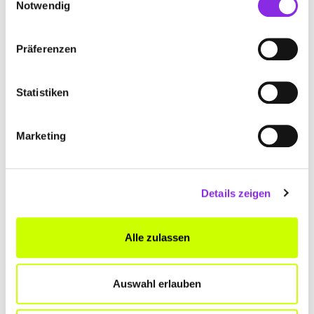
Notwendig
SCHILLER-APOTHEKE
Präferenzen
Mozartstraße 16
| 63477 Maintal-Dörnigheim DE
Statistiken
+496181491300
www.schiller-apotheke-maintal.de
Marketing
Details zeigen
Alle zulassen
SPESSART APOTHEKE
Am Pflaster 18
| 63599 Biebergemünd DE
Auswahl erlauben
+4960501204