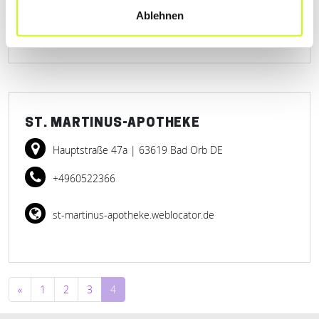
spessart-apotheke-bessenbach.de
Ablehnen
ST. MARTINUS-APOTHEKE
Hauptstraße 47a
| 63619 Bad Orb DE
+4960522366
st-martinus-apotheke.weblocator.de
Beitragsnavigation
«
1
2
3
4