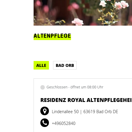
ALTENPFLEGE
ALLE
BAD ORB
Geschlossen - öffnet um 08:00 Uhr
RESIDENZ ROYAL ALTENPFLEGEHE
Lindenallee 50
| 63619 Bad Orb DE
+496052840