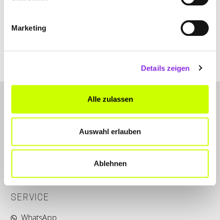
Parkstraße 7-9
| 63628 Bad Soden-Salmünster DE
+49605691420
Marketing
www.krebsberatung-hessen.de
Details zeigen
Alle zulassen
Auswahl erlauben
LET'S CONNECT
Ablehnen
Kontakt
SERVICE
WhatsApp