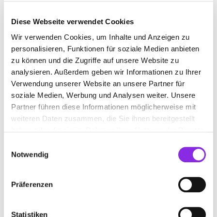
Diese Webseite verwendet Cookies
Wir verwenden Cookies, um Inhalte und Anzeigen zu
KREBSTHERAPIEZENTRUM
personalisieren, Funktionen für soziale Medien anbieten
zu können und die Zugriffe auf unsere Website zu
Suchen nach
analysieren. Außerdem geben wir Informationen zu Ihrer
Verwendung unserer Website an unsere Partner für
soziale Medien, Werbung und Analysen weiter. Unsere
Partner führen diese Informationen möglicherweise mit
Finden
weiteren Daten zusammen, die Sie ihnen bereitgestellt
haben oder die sie im Rahmen Ihrer Nutzung der Dienste
ALLE
BAD SODEN-SALMÜNSTER
gesammelt haben.
Einwilligungsauswahl
Notwendig
ERIKA PITZER-
Präferenzen
KREBSBERATUNGSSTELLE DER DT.
KREBSGESELLSCHAFT
Statistiken