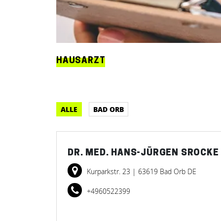
HAUSARZT
ALLE
BAD ORB
DR. MED. HANS-JÜRGEN SROCKE
Kurparkstr. 23
| 63619 Bad Orb DE
+4960522399