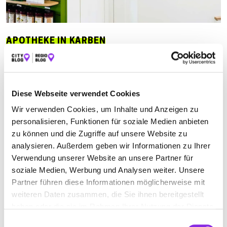
APOTHEKE IN KARBEN
Suchen nach
Diese Webseite verwendet Cookies
Wir verwenden Cookies, um Inhalte und Anzeigen zu
Finden
personalisieren, Funktionen für soziale Medien anbieten
zu können und die Zugriffe auf unsere Website zu
ALLE
BAD ORB
BAD SODEN-SALMÜNSTER
analysieren. Außerdem geben wir Informationen zu Ihrer
Verwendung unserer Website an unsere Partner für
BIEBERGEMÜND
BIRSTEIN
BRUCHKÖBEL
soziale Medien, Werbung und Analysen weiter. Unsere
ERLENSEE
FREIGERICHT
FREIGERICHT-SOMBORN
Partner führen diese Informationen möglicherweise mit
weiteren Daten zusammen, die Sie ihnen bereitgestellt
GELNHAUSEN
GELNHAUSEN-MEERHOLZ
haben oder die sie im Rahmen Ihrer Nutzung der Dienste
GRÜNDAU-LIEBLOS
HANAU
HANAU-STEINHEIM
gesammelt haben.
Einwilligungsauswahl