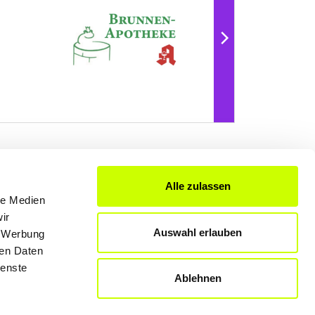
Alle zulassen
FÜR UNTERNEHMER
le Medien
ir
Produkte & Lösungen
Auswahl erlauben
, Werbung
Werben auf dem Blog
ren Daten
ienste
Ablehnen
Datenschutzerklärung
Rechtliche Hinweise