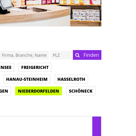
Finden
ENSEE
FREIGERICHT
HANAU-STEINHEIM
HASSELROTH
GEN
NIEDERDORFELDEN
SCHÖNECK