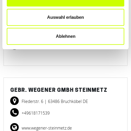
FRIEDSTEIN AG
Auswahl erlauben
Hanauer Landstraße 48
| 63571 Gelnhausen DE
+496051914915
Ablehnen
www.grabsteine-friedstein.de
GEBR. WEGENER GMBH STEINMETZ
Fliederstr. 6
| 63486 Bruchköbel DE
+49618171539
www.wegener-steinmetz.de