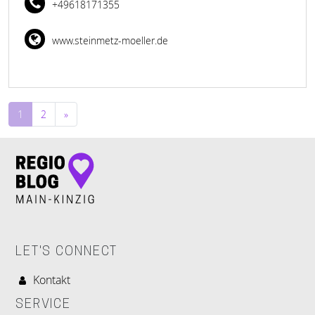
+49618171355
www.steinmetz-moeller.de
Beitragsnavigation
1
2
»
LET'S CONNECT
Kontakt
SERVICE