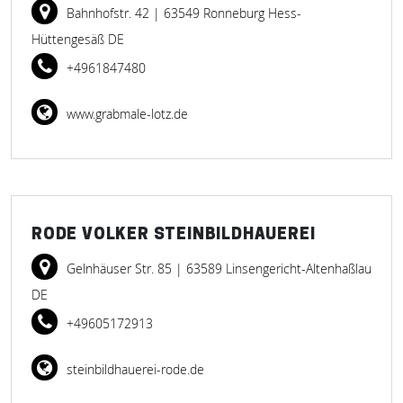
Bahnhofstr. 42
| 63549 Ronneburg Hess-
Hüttengesäß DE
+4961847480
www.grabmale-lotz.de
RODE VOLKER STEINBILDHAUEREI
Gelnhäuser Str. 85
| 63589 Linsengericht-Altenhaßlau
DE
+49605172913
steinbildhauerei-rode.de