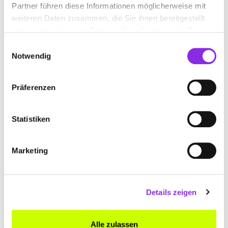
Partner führen diese Informationen möglicherweise mit
weiteren Daten zusammen, die Sie ihnen bereitgestellt
haben oder die sie im Rahmen Ihrer Nutzung der Dienste
gesammelt haben.
Einwilligungsauswahl
Notwendig
Präferenzen
FAXE M. MÜLLER
Kapellenweg 3
| 63637 Jossgrund DE
Statistiken
+496059909580
Marketing
faxe-mueller.de
Details zeigen
Alle zulassen