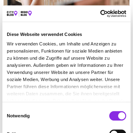
GEMEINNÜTZIGE ORGANISATION
Diese Webseite verwendet Cookies
Suchen nach
Wir verwenden Cookies, um Inhalte und Anzeigen zu
personalisieren, Funktionen für soziale Medien anbieten
zu können und die Zugriffe auf unsere Website zu
analysieren. Außerdem geben wir Informationen zu Ihrer
Finden
Verwendung unserer Website an unsere Partner für
soziale Medien, Werbung und Analysen weiter. Unsere
ALLE
BAD ORB
Partner führen diese Informationen möglicherweise mit
weiteren Daten zusammen, die Sie ihnen bereitgestellt
haben oder die sie im Rahmen Ihrer Nutzung der Dienste
Keine Öffnungszeiten angegeben
gesammelt haben.
Einwilligungsauswahl
Notwendig
SENIORENWOHNANLAGE SPITALGARTEN
Frankfurter Straße 4
| 63619 Bad Orb DE