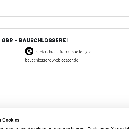
 GBR – BAUSCHLOSSEREI
stefan-krack-frank-mueller-gbr-
bauschlosserei.weblocator.de
t Cookies
'S CONNECT
SERVICE
 Inhalte und Anzeigen zu personalisieren, Funktionen für sozia