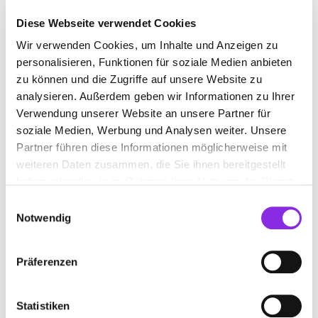
Diese Webseite verwendet Cookies
Wir verwenden Cookies, um Inhalte und Anzeigen zu
LAGER
personalisieren, Funktionen für soziale Medien anbieten
zu können und die Zugriffe auf unsere Website zu
Suchen nach
analysieren. Außerdem geben wir Informationen zu Ihrer
Verwendung unserer Website an unsere Partner für
soziale Medien, Werbung und Analysen weiter. Unsere
Partner führen diese Informationen möglicherweise mit
Finden
weiteren Daten zusammen, die Sie ihnen bereitgestellt
haben oder die sie im Rahmen Ihrer Nutzung der Dienste
ALLE
LINSENGERICHT
gesammelt haben.
Einwilligungsauswahl
Notwendig
AEROLITH REIS & GENSLER GMBH
Präferenzen
INDUSTRIEPARK
Lagerhausstr. 7-9
| 63589 Linsengericht DE
Statistiken