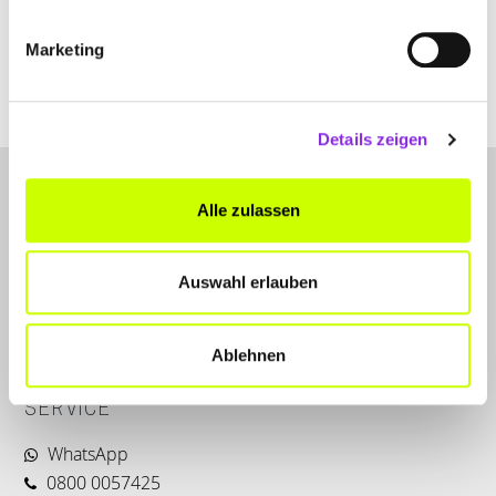
+49605171041
Marketing
www.aerolith-lagerpark.de
Details zeigen
Alle zulassen
Auswahl erlauben
LET'S CONNECT
Ablehnen
Kontakt
SERVICE
WhatsApp
0800 0057425