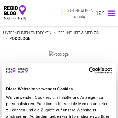
GELNHAUSEN
12°
Hauptnavigation
sonnig
UNTERNEHMEN ENTDECKEN
GESUNDHEIT & MEDIZIN
PODOLOGE
PODOLOGE IN HANAU
Suchen nach
Diese Webseite verwendet Cookies
Wir verwenden Cookies, um Inhalte und Anzeigen zu
personalisieren, Funktionen für soziale Medien anbieten
Finden
zu können und die Zugriffe auf unsere Website zu
analysieren. Außerdem geben wir Informationen zu Ihrer
ALLE
HANAU
MAINTAL
RODENBACH