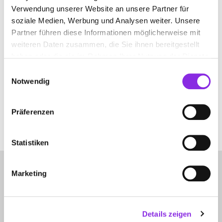
Verwendung unserer Website an unsere Partner für
soziale Medien, Werbung und Analysen weiter. Unsere
Partner führen diese Informationen möglicherweise mit
ALTUNAY PODOLOGIE-PRAXIS
weiteren Daten zusammen, die Sie ihnen bereitgestellt
haben oder die sie im Rahmen Ihrer Nutzung der Dienste
Schützenstraße 16
| 63450 Hanau DE
gesammelt haben.
Einwilligungsauswahl
Notwendig
+4961814359215
www.podologie-altunay.de
Präferenzen
Statistiken
Marketing
Details zeigen