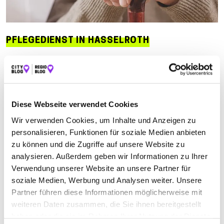
PFLEGEDIENST IN HASSELROTH
Jetzt geöffnet
Suchen nach
Diese Webseite verwendet Cookies
Wir verwenden Cookies, um Inhalte und Anzeigen zu
Finden
personalisieren, Funktionen für soziale Medien anbieten
zu können und die Zugriffe auf unsere Website zu
ALLE
BAD ORB
BIEBERGEMÜND-BIEBER
analysieren. Außerdem geben wir Informationen zu Ihrer
Verwendung unserer Website an unsere Partner für
BIRSTEIN
BRUCHKÖBEL
FREIGERICHT
soziale Medien, Werbung und Analysen weiter. Unsere
GELNHAUSEN
GELNHAUSEN-ROTH
HANAU
Partner führen diese Informationen möglicherweise mit
weiteren Daten zusammen, die Sie ihnen bereitgestellt
HASSELROTH
JOSSGRUND-OBERNDORF
haben oder die sie im Rahmen Ihrer Nutzung der Dienste