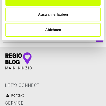
Burgring 3
| 63619 Bad Orb DE
Auswahl erlauben
+49605291300
Ablehnen
www.doc-dehmer.de
LET'S CONNECT
Kontakt
SERVICE