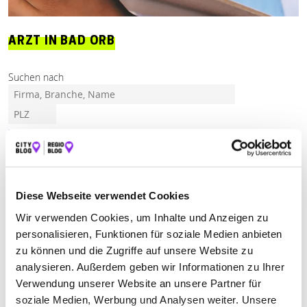
ARZT IN BAD ORB
Suchen nach
Finden
ALLE
BAD ORB
BIRSTEIN
BRACHTTAL
Diese Webseite verwendet Cookies
HANAU
MAINTAL
Wir verwenden Cookies, um Inhalte und Anzeigen zu
personalisieren, Funktionen für soziale Medien anbieten
zu können und die Zugriffe auf unsere Website zu
Geschlossen - öffnet am Montag um 15:00 Uhr
analysieren. Außerdem geben wir Informationen zu Ihrer
LASERZENTRUM BAD ORB
Verwendung unserer Website an unsere Partner für
soziale Medien, Werbung und Analysen weiter. Unsere