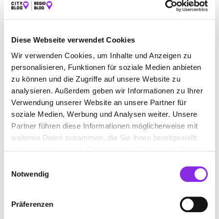
ALLGEMEINMEDIZINER IN LINSENGERICHT-
Diese Webseite verwendet Cookies
GEISLITZ
Wir verwenden Cookies, um Inhalte und Anzeigen zu
personalisieren, Funktionen für soziale Medien anbieten
zu können und die Zugriffe auf unsere Website zu
Suchen nach
analysieren. Außerdem geben wir Informationen zu Ihrer
Verwendung unserer Website an unsere Partner für
soziale Medien, Werbung und Analysen weiter. Unsere
Finden
Partner führen diese Informationen möglicherweise mit
weiteren Daten zusammen, die Sie ihnen bereitgestellt
ALLE
BIEBERGEMÜND
HANAU
KARBEN
haben oder die sie im Rahmen Ihrer Nutzung der Dienste
gesammelt haben.
Einwilligungsauswahl
LINSENGERICHT-GEISLITZ
MAINTAL
NIDDERAU
Notwendig
STEINAU AN DER STRASSE
Präferenzen