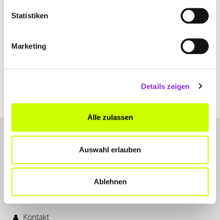
DR. MED. ULRIKE SCHRÖDER-SCHWARZ
Statistiken
Am Pfandhof 2a
| 63589 Linsengericht-Geislitz DE
Marketing
+49605174441
dr-med-ulrike-schroeder-schwarz.weblocator.de
Details zeigen
Alle zulassen
Auswahl erlauben
Ablehnen
LET'S CONNECT
Kontakt