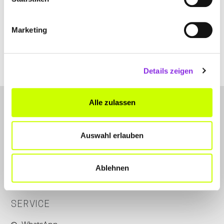
Untertor 9
| 63607 Wächtersbach DE
+4960531643
Marketing
ulis-weindepot.de
Details zeigen
Alle zulassen
Auswahl erlauben
LET'S CONNECT
Ablehnen
Kontakt
SERVICE