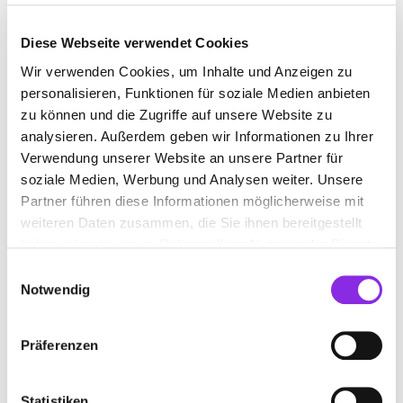
Diese Webseite verwendet Cookies
Wir verwenden Cookies, um Inhalte und Anzeigen zu
OBST- UND GEMÜSEHANDEL
personalisieren, Funktionen für soziale Medien anbieten
zu können und die Zugriffe auf unsere Website zu
Jetzt geöffnet
analysieren. Außerdem geben wir Informationen zu Ihrer
Suchen nach
Verwendung unserer Website an unsere Partner für
soziale Medien, Werbung und Analysen weiter. Unsere
Partner führen diese Informationen möglicherweise mit
weiteren Daten zusammen, die Sie ihnen bereitgestellt
Finden
haben oder die sie im Rahmen Ihrer Nutzung der Dienste
gesammelt haben.
Einwilligungsauswahl
ALLE
WÄCHTERSBACH
Notwendig
Präferenzen
ULIS OBST- U. GEMÜSEKISTE MIT
WEINDEPOT
Statistiken