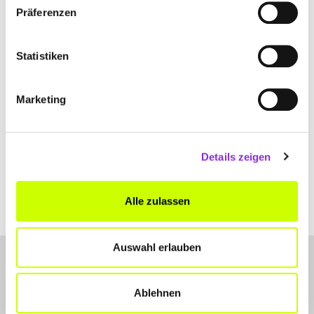
Friedberger Straße 16
| 61130 Nidderau DE
Präferenzen
+496187905230
Statistiken
www.hotel-alte-baeckerei-nidderau.de
Marketing
Details zeigen
Alle zulassen
Auswahl erlauben
Ablehnen