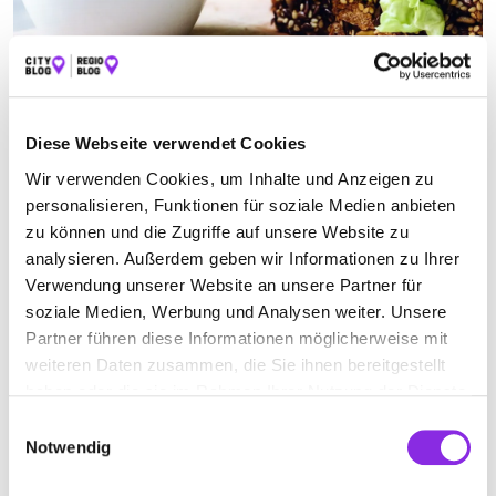
FRÜHSTÜCKSLOKAL
Diese Webseite verwendet Cookies
Suchen nach
Wir verwenden Cookies, um Inhalte und Anzeigen zu
personalisieren, Funktionen für soziale Medien anbieten
zu können und die Zugriffe auf unsere Website zu
Finden
analysieren. Außerdem geben wir Informationen zu Ihrer
Verwendung unserer Website an unsere Partner für
ALLE
NIDDERAU
soziale Medien, Werbung und Analysen weiter. Unsere
Partner führen diese Informationen möglicherweise mit
weiteren Daten zusammen, die Sie ihnen bereitgestellt
Geschlossen - öffnet um 09:00 Uhr
haben oder die sie im Rahmen Ihrer Nutzung der Dienste
gesammelt haben.
Einwilligungsauswahl
HOTEL GARNI “ALTE BÄCKEREI” &
Notwendig
FRÜHSTÜCKSCAFE