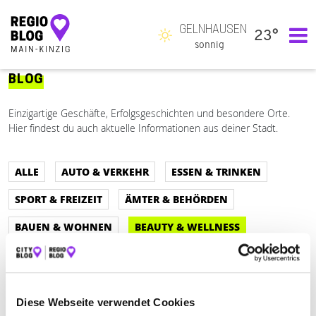
GELNHAUSEN
23°
Hauptnavigation
sonnig
BLOG
Einzigartige Geschäfte, Erfolgsgeschichten und besondere Orte.
Hier findest du auch aktuelle Informationen aus deiner Stadt.
ALLE
AUTO & VERKEHR
ESSEN & TRINKEN
SPORT & FREIZEIT
ÄMTER & BEHÖRDEN
BAUEN & WOHNEN
BEAUTY & WELLNESS
BILDUNG & MEDIEN
EINKAUFEN & SHOPPEN
GESUNDHEIT & MEDIZIN
RECHT & GELD
Diese Webseite verwendet Cookies
REISEN & ÜBERNACHTEN