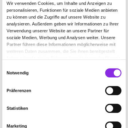
Wir verwenden Cookies, um Inhalte und Anzeigen zu
SERVICE & DIENSTLEISTUNGEN
personalisieren, Funktionen für soziale Medien anbieten
zu können und die Zugriffe auf unsere Website zu
analysieren. Außerdem geben wir Informationen zu Ihrer
Verwendung unserer Website an unsere Partner für
soziale Medien, Werbung und Analysen weiter. Unsere
Partner führen diese Informationen möglicherweise mit
weiteren Daten zusammen, die Sie ihnen bereitgestellt
haben oder die sie im Rahmen Ihrer Nutzung der Dienste
gesammelt haben.
Einwilligungsauswahl
Notwendig
Präferenzen
Beauty & Wellness
DIE BESTEN DAYSPAS DER REGION MAIN…
Statistiken
In der Region Main-Kinzig gibt es einige bemerkenswerte DaySpas,
die mit einzigartigen Angeboten punkten.
Marketing