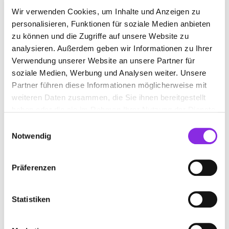
Wir verwenden Cookies, um Inhalte und Anzeigen zu
SERVICE & DIENSTLEISTUNGEN
personalisieren, Funktionen für soziale Medien anbieten
zu können und die Zugriffe auf unsere Website zu
analysieren. Außerdem geben wir Informationen zu Ihrer
Verwendung unserer Website an unsere Partner für
soziale Medien, Werbung und Analysen weiter. Unsere
Partner führen diese Informationen möglicherweise mit
weiteren Daten zusammen, die Sie ihnen bereitgestellt
haben oder die sie im Rahmen Ihrer Nutzung der Dienste
gesammelt haben.
Einwilligungsauswahl
Notwendig
Präferenzen
Bauen & Wohnen
NEUERUNGEN FEBRUAR 2026: WAS IST W…
Statistiken
Alle wichtigen Änderungen zu Altersvorsorge, Kündigungen,
Solarstrom, Gebäudemodernisierung, Ramadan und Gartenpflege
kompakt zusammengefasst.