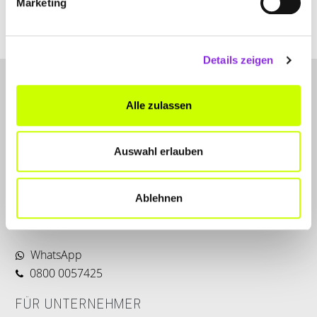
Marketing
Mehr erfahren
Details zeigen
Alle zulassen
Auswahl erlauben
LET'S CONNECT
Ablehnen
Kontakt
SERVICE
WhatsApp
0800 0057425
FÜR UNTERNEHMER