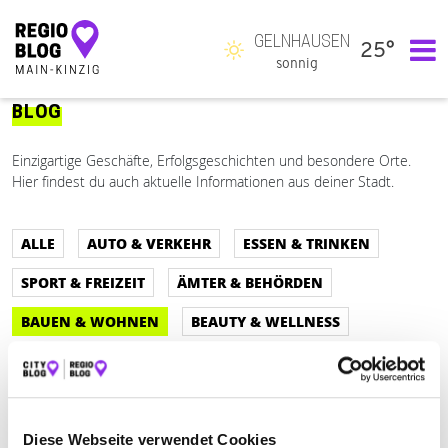
GELNHAUSEN
25°
Hauptnavigation
sonnig
BLOG
Einzigartige Geschäfte, Erfolgsgeschichten und besondere Orte.
Hier findest du auch aktuelle Informationen aus deiner Stadt.
ALLE
AUTO & VERKEHR
ESSEN & TRINKEN
SPORT & FREIZEIT
ÄMTER & BEHÖRDEN
BAUEN & WOHNEN
BEAUTY & WELLNESS
BILDUNG & MEDIEN
EINKAUFEN & SHOPPEN
GESUNDHEIT & MEDIZIN
RECHT & GELD
REISEN & ÜBERNACHTEN
Diese Webseite verwendet Cookies