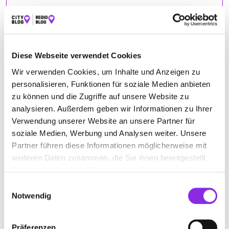
ÖFFNUNGSZEITEN
Diese Webseite verwendet Cookies
Dienstag
05:30 - 18:00
Mittwoch
05:30 - 18:00
Wir verwenden Cookies, um Inhalte und Anzeigen zu
personalisieren, Funktionen für soziale Medien anbieten
Donnerstag
05:30 - 18:00
zu können und die Zugriffe auf unsere Website zu
Freitag
05:30 - 18:00
analysieren. Außerdem geben wir Informationen zu Ihrer
Samstag
05:30 - 18:00
Verwendung unserer Website an unsere Partner für
Sonntag
05:30 - 18:00
soziale Medien, Werbung und Analysen weiter. Unsere
Partner führen diese Informationen möglicherweise mit
weiteren Daten zusammen, die Sie ihnen bereitgestellt
haben oder die sie im Rahmen Ihrer Nutzung der Dienste
gesammelt haben.
ANFAHRT
Einwilligungsauswahl
Notwendig
Bitte akzeptiere
die Statistik und Marketing Cookies
, damit
Du die Map sehen kannst.
Präferenzen