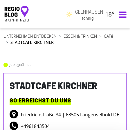
GELNHAUSEN
18°
Hauptnavigation
sonnig
UNTERNEHMEN ENTDECKEN
ESSEN & TRINKEN
CAFé
STADTCAFE KIRCHNER
Jetzt geöffnet
STADTCAFE KIRCHNER
SO ERREICHST DU UNS
Friedrichstraße 34
| 63505 Langenselbold DE
+4961843504