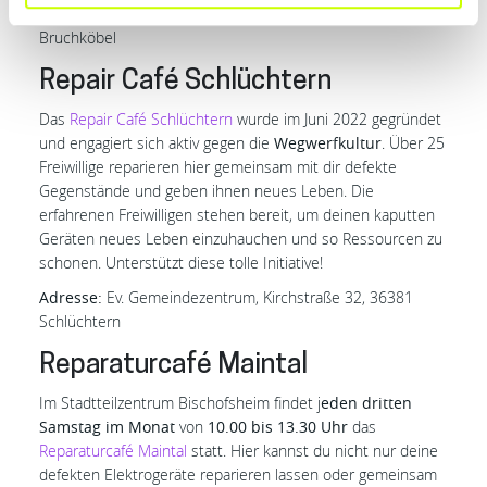
Adresse:
Bürgerhilfe Bruchköbel e.V., Innerer Ring 1, 63486
Bruchköbel
Repair Café Schlüchtern
Das
Repair Café Schlüchtern
wurde im Juni 2022 gegründet
und engagiert sich aktiv gegen die
Wegwerfkultur
. Über 25
Freiwillige reparieren hier gemeinsam mit dir defekte
Gegenstände und geben ihnen neues Leben. Die
erfahrenen Freiwilligen stehen bereit, um deinen kaputten
Geräten neues Leben einzuhauchen und so Ressourcen zu
schonen. Unterstützt diese tolle Initiative!
Adresse:
Ev. Gemeindezentrum, Kirchstraße 32, 36381
Schlüchtern
Reparaturcafé Maintal
Im Stadtteilzentrum Bischofsheim findet j
eden dritten
Samstag im Monat
von
10.00 bis 13.30 Uhr
das
Reparaturcafé Maintal
statt. Hier kannst du nicht nur deine
defekten Elektrogeräte reparieren lassen oder gemeinsam