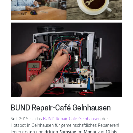
BUND Repair-Café Gelnhausen
Seit 2015 ist das
BUND Repair-Café Gelnhausen
der
Hotspot in Gelnhausen für gemeinschaftliches Reparieren!
Jeden
ersten
und
dritten Samstag im Monat
von
10 bis