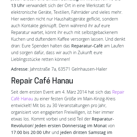
13 Uhr
verwandelt sich der Ort in eine Werkstatt für
elektronische Geräte, Textilien, Fahrräder und vieles mehr.
Hier werden nicht nur Haushaltsgeräte geflickt, sondern
auch Kontakte geknüpft. Denn während ihr auf eure
Reparatur wartet, könnt ihr euch mit selbstgebackenem
Kuchen und duftendem Kaffee versorgen lassen. Und denkt
dran: Eure Spenden halten das
Reparatur-Café
am Laufen
und sorgen dafür, dass wir auch in Zukunft eure
Lieblingsstücke retten können!
Adresse:
Jahnstraße 7a, 63571 Gelnhausen-Hailer
Repair Café Hanau
Seit dem ersten Event am 4. März 2014 hat sich das
Repair
Café Hanau
zu einer festen Größe im Main-Kinzig-Kreis
entwickelt! Mit bis zu 30 Veranstaltungen pro Jahr,
organisiert von engagierten Freiwilligen, ist hier immer
etwas los. Kommt vorbei und seid Teil der
Reparatur-
Revolution
!
Jeden ersten Donnerstag im Monat
von
17:00 bis 20:00 Uhr
und
jeden dritten Samstag im