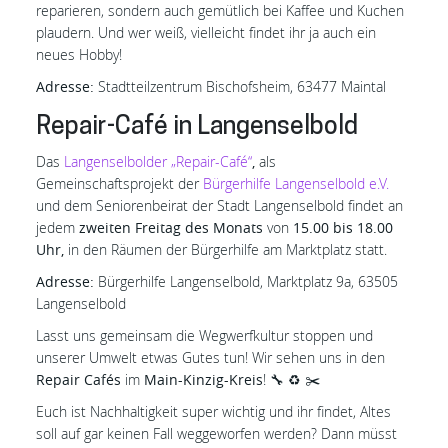
reparieren, sondern auch gemütlich bei Kaffee und Kuchen
plaudern. Und wer weiß, vielleicht findet ihr ja auch ein
neues Hobby!
Adresse:
Stadtteilzentrum Bischofsheim, 63477 Maintal
Repair-Café in Langenselbold
Das
Langenselbolder „Repair-Café“
,
als
Gemeinschaftsprojekt der
Bürgerhilfe Langenselbold e.V.
und dem Seniorenbeirat der Stadt Langenselbold findet an
jedem
zweiten Freitag des Monats
von
15.00 bis 18.00
Uhr,
in den Räumen der Bürgerhilfe am Marktplatz statt.
Adresse:
Bürgerhilfe Langenselbold, Marktplatz 9a, 63505
Langenselbold
Lasst uns gemeinsam die Wegwerfkultur stoppen und
unserer Umwelt etwas Gutes tun! Wir sehen uns in den
Repair Cafés
im
Main-Kinzig-Kreis
! 🔧 ♻️ ✂️
Euch ist Nachhaltigkeit super wichtig und ihr findet, Altes
soll auf gar keinen Fall weggeworfen werden? Dann müsst