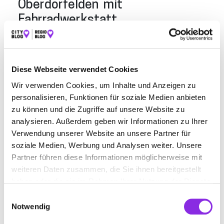
Oberdorfelden mit
Fahrradwerkstatt
Im
Repair-Café Schöneck-Oberndorf
könnt ihr jeden
vierten Samstag im Monat
von
14:00 bis 17:00 Uhr
defekte Gegenstände begutachten lassen. Mit einer Tasse
Diese Webseite verwendet Cookies
Kaffee und einem Stück Kuchen wird die Zeit versüßt,
während ihr darauf wartet, dass euer Lieblingsstück wieder
Wir verwenden Cookies, um Inhalte und Anzeigen zu
in Betrieb genommen wird. Toaster, Lampen, Kleidung – hier
personalisieren, Funktionen für soziale Medien anbieten
könnt ihr alles erst begutachten und danach repaieren
zu können und die Zugriffe auf unsere Website zu
(lassen). Die Reparatur ist kostenlos, aber Spenden sind
analysieren. Außerdem geben wir Informationen zu Ihrer
gern gesehen.
Verwendung unserer Website an unsere Partner für
Adresse:
Gemeindehaus in Oberdorfelden, Gartenstr. 3,
soziale Medien, Werbung und Analysen weiter. Unsere
61137
Partner führen diese Informationen möglicherweise mit
weiteren Daten zusammen, die Sie ihnen bereitgestellt
Repaircafe Alte Wagnerei
haben oder die sie im Rahmen Ihrer Nutzung der Dienste
Wächtersbach
gesammelt haben.
Einwilligungsauswahl
Im
Repaircafé in der „Alten Wagnerei“
in
Wächtersbach
Notwendig
wird fleißig geschraubt, gelötet und genäht. Egal ob