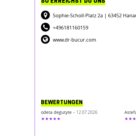
SO ERREICHST DU UNS
Sophie-Scholl-Platz 2a
| 63452 Hana
+496181160159
www.dr-bucur.com
BEWERTUNGEN
odeta degutyte
– 12.07.2026
Astef
★★★★★
★★