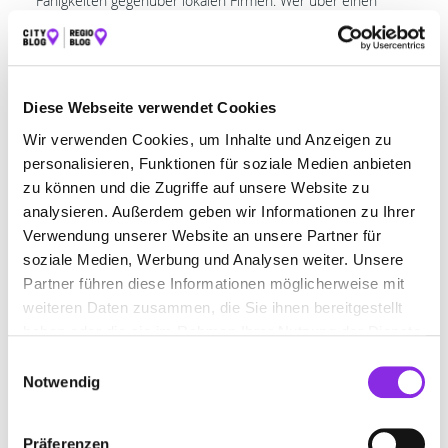
Fähigkeiten gegenüber lokalen Firmen. Wer über einen
Karrieresprung nachdenkt, sollte diese
Wirtschaftsmessen
gezielt nutzen.
Termine in Schlüchtern, Neu-
Isenburg, Bruchköbel, Langenselbold,
Diese Webseite verwendet Cookies
Bad Soden-Salmünster, Maintal
Wir verwenden Cookies, um Inhalte und Anzeigen zu
personalisieren, Funktionen für soziale Medien anbieten
Name des
Veranstaltu
zu können und die Zugriffe auf unsere Website zu
Datum
Events
Thema
ngsort
analysieren. Außerdem geben wir Informationen zu Ihrer
Verwendung unserer Website an unsere Partner für
April 2026
HELLE
Gewerbeme
Innenstadt
MARKT
sse
Schlüchtern
soziale Medien, Werbung und Analysen weiter. Unsere
Partner führen diese Informationen möglicherweise mit
23.04.2026
Late-Night-
Ausbildung
Langenselb
weiteren Daten zusammen, die Sie ihnen bereitgestellt
Ausbildungs
old
haben oder die sie im Rahmen Ihrer Nutzung der Dienste
messe
gesammelt haben.
Einwilligungsauswahl
07.06.2026
Tag der
Gewerbesc
Bad Soden-
Notwendig
offenen
hau
Salmünster
Firmen
Präferenzen