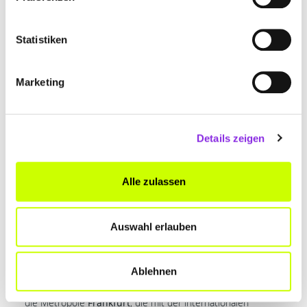
September
Neu-
Ausbildung
Hugenotten
2026
Isenburger
halle
Berufsinfob
Statistiken
örse
17.09.2026
Vitalmesse
Gesundheit
Stadthaus
Marketing
Bruchköbel
smesse
Bruchköbel
12.11.2026
Pflege &
Berufsmess
Langenselb
Soziales
e
old
Details zeigen
02.12.2026
Kommunale
Regionalme
Maintal
Messe
sse
Alle zulassen
Maintal
Auswahl erlauben
Über den Tellerrand: Frankfurt und
Fulda
Ablehnen
Für die ganz großen Themen lohnt sich natürlich ein Blick in
die Metropole
Frankfurt
, die mit der internationalen