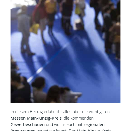
In diesem Beitrag erfahrt ihr alles über die wichtigsten
Messen
Main-Kinzig-Kreis
, die kommenden
Gewerbeschauen
und wo ihr euch mit
regionalen
Produzenten
vernetzen könnt. Der
Main-Kinzig-Kreis