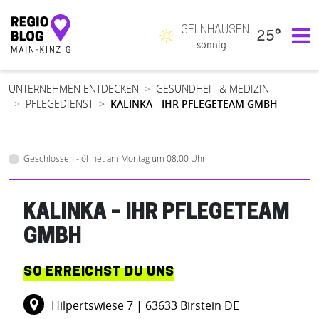
GELNHAUSEN
25°
Hauptnavigation
sonnig
UNTERNEHMEN ENTDECKEN
GESUNDHEIT & MEDIZIN
PFLEGEDIENST
KALINKA - IHR PFLEGETEAM GMBH
Geschlossen - öffnet am Montag um 08:00 Uhr
KALINKA – IHR PFLEGETEAM
GMBH
SO ERREICHST DU UNS
Hilpertswiese 7
| 63633 Birstein DE