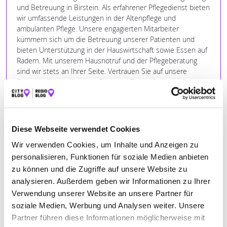
und Betreuung in Birstein. Als erfahrener Pflegedienst bieten
wir umfassende Leistungen in der Altenpflege und
ambulanten Pflege. Unsere engagierten Mitarbeiter
kümmern sich um die Betreuung unserer Patienten und
bieten Unterstützung in der Hauswirtschaft sowie Essen auf
Rädern. Mit unserem Hausnotruf und der Pflegeberatung
sind wir stets an Ihrer Seite. Vertrauen Sie auf unsere
Expertise in der Krankenpflege und Tagespflege, um Ihre
Lebensqualität zu verbessern. Besuchen Sie uns online, um
mehr über unsere Leitbilder und Leistungen zu erfahren.
24 Stunden erreichbar
Diese Webseite verwendet Cookies
Wir verwenden Cookies, um Inhalte und Anzeigen zu
BILDER
personalisieren, Funktionen für soziale Medien anbieten
zu können und die Zugriffe auf unsere Website zu
analysieren. Außerdem geben wir Informationen zu Ihrer
Verwendung unserer Website an unsere Partner für
soziale Medien, Werbung und Analysen weiter. Unsere
Partner führen diese Informationen möglicherweise mit