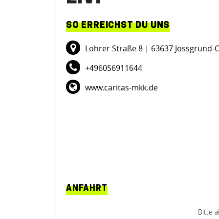
SO ERREICHST DU UNS
Lohrer Straße 8
| 63637 Jossgrund-
+496056911644
www.caritas-mkk.de
ANFAHRT
Bitte 