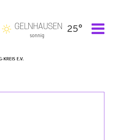
GELNHAUSEN
25°
sonnig
-KREIS E.V.