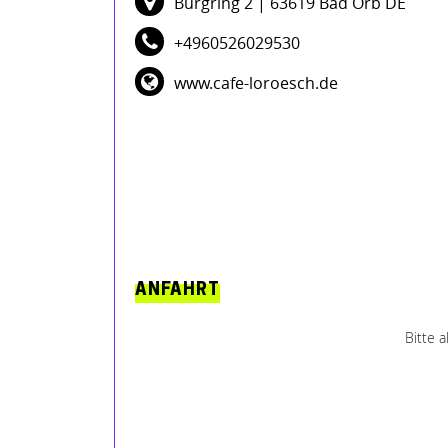
Burgring 2
| 63619 Bad Orb DE
+4960526029530
www.cafe-loroesch.de
ANFAHRT
Bitte 