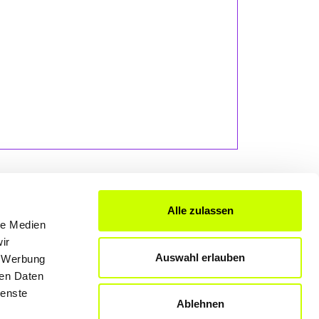
Alle zulassen
le Medien
FÜR UNTERNEHMER
ir
Auswahl erlauben
, Werbung
Produkte & Lösungen
ren Daten
Werben auf dem Blog
ienste
Ablehnen